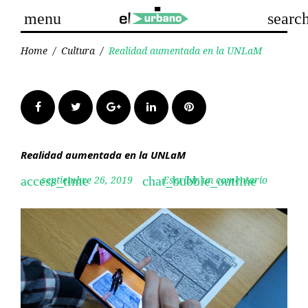
Skip
menu
searc
to
content
Home
/
Cultura
/
Realidad aumentada en la UNLaM
Facebook
Twitter
Google+
LinkedIn
Pinterest
Realidad aumentada en la UNLaM
septiembre 26, 2019
Escribir un comentario
access_time
chat_bubble_outline