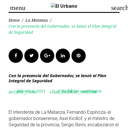
Skip
menu
searc
to
content
Home
/
La Matanza
/
Con la presencia del Gobernador, se lanzó el Plan Integral
de Seguridad
Facebook
Twitter
Google+
LinkedIn
Pinterest
Con la presencia del Gobernador, se lanzó el Plan
Integral de Seguridad
febrero 4, 2021
Escribir un comentario
access_time
chat_bubble_outline
El intendente de La Matanza, Fernando Espinoza, el
gobernador bonaerense, Axel Kicillof, y el ministro de
Seguridad de la provincia, Sergio Berni, encabezaron el