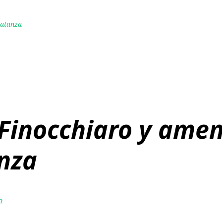
Matanza
Finocchiaro y amen
nza
o