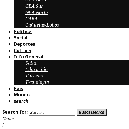
GBA Sur
GBA Norte
CABA
Cañuelas-Lobos
Política
Social
Deportes
Cultura
Info General
Salud
Educación
Turismo
Tecnología
País
Mundo
search
Search for:
Buscar
search
Home
/