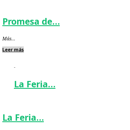
Promesa de…
Más…
Leer más
-
La Feria…
La Feria…