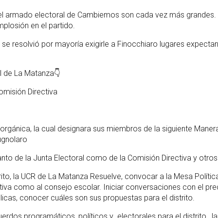
 y el armado electoral de Cambiemos son cada vez más grandes. 
implosión en el partido.
l y se resolvió por mayoría exigirle a Finocchiaro lugares expect
al de La Matanza👇
omisión Directiva
ta orgánica, la cual designara sus miembros de la siguiente Maner
ugnolaro
nto de la Junta Electoral como de la Comisión Directiva y otros
strito, la UCR de La Matanza Resuelve, convocar a la Mesa Polít
tiva como al consejo escolar. Iniciar conversaciones con el pre
icas, conocer cuáles son sus propuestas para el distrito.
uerdos programáticos, políticos y electorales para el distrito, 