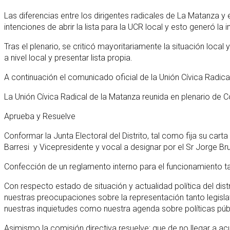
Las diferencias entre los dirigentes radicales de La Matanza
intenciones de abrir la lista para la UCR local y esto generó la 
Tras el plenario, se criticó mayoritariamente la situación loca
a nivel local y presentar lista propia.
A continuación el comunicado oficial de la Unión Cívica Radic
La Unión Cívica Radical de la Matanza reunida en plenario de C
Aprueba y Resuelve
Conformar la Junta Electoral del Distrito, tal como fija su car
Barresi y Vicepresidente y vocal a designar por el Sr Jorge Br
Confección de un reglamento interno para el funcionamiento ta
Con respecto estado de situación y actualidad política del di
nuestras preocupaciones sobre la representación tanto legisla
nuestras inquietudes como nuestra agenda sobre políticas públ
Asimismo la comisión directiva resuelve: que de no llegar a ac