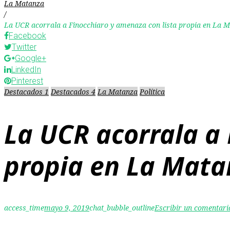
La Matanza
/
La UCR acorrala a Finocchiaro y amenaza con lista propia en La 
Facebook
Twitter
Google+
LinkedIn
Pinterest
Destacados 1
Destacados 4
La Matanza
Política
La UCR acorrala a 
propia en La Mata
access_time
mayo 9, 2019
chat_bubble_outline
Escribir un comentari