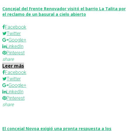
Concejal del Frente Renovador visitó el barrio La Talita por
el reclamo de un basural a cielo abierto
Facebook
Twitter
Google+
LinkedIn
Pinterest
share
Leer más
Facebook
Twitter
Google+
LinkedIn
Pinterest
share
El concejal Novoa exigió una pronta respuesta a los